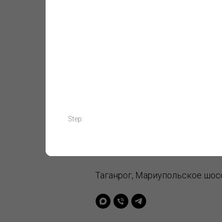
С
8 800 200-87-50
Step:
detskaya-ploshadk
Таганрог, Мариупольское шосс