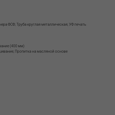
анера ФСФ; Труба круглая металлическая; УФ печать
ание (400 мм)
шивание; Пропитка на масляной основе