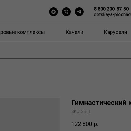
8 800 200-87-50
detskaya-ploshad
гровые комплексы
Качели
Карусели
Гимнастический 
SKU:
2811
122 800
р.