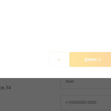
вяжитесь с нами и поговорите напрямую
консультантом
Далее
a.ru@yandex.ru
е, 54