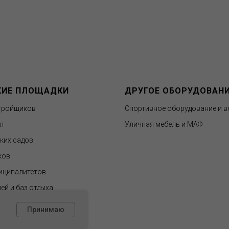
КИЕ ПЛОЩАДКИ
ДРУГОЕ ОБОРУДОВАН
тройщиков
Спортивное оборудование и в
л
Уличная мебель и МАФ
ских садов
ков
иципалитетов
ей и баз отдыха
Принимаю