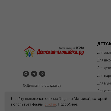
ДЕТС
Для зас
Для шко
Для дет
Для пар
Для мун
© Детская площадка ру
Для отел
К сайту подключен сервис "Яндекс.Метрика", который
использует файлы
cookie
. Подробнее.