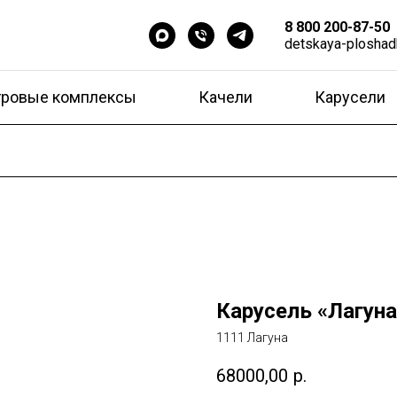
8 800 200-87-50
detskaya-ploshad
гровые комплексы
Качели
Карусели
Карусель «Лагуна
1111 Лагуна
68000,00
р.