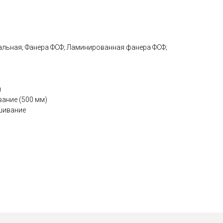
тальная; Фанера ФСФ; Ламинированная фанера ФСФ;
м
ание (500 мм)
шивание