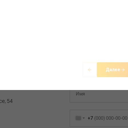
вяжитесь с нами и поговорите напрямую
консультантом
Далее
a.ru@yandex.ru
е, 54
+7