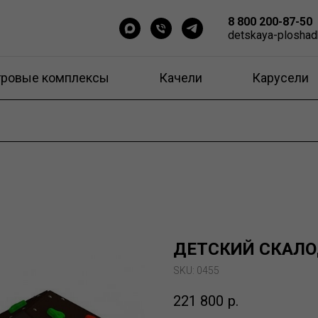
8 800 200-87-50
detskaya-ploshad
гровые комплексы
Качели
Карусели
ДЕТСКИЙ СКАЛО
SKU:
0455
221 800
р.