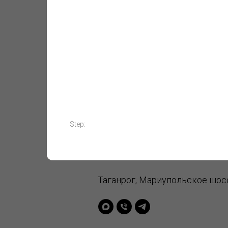
С
8 800 200-87-50
Step:
detskaya-ploshadk
Таганрог, Мариупольское шосс