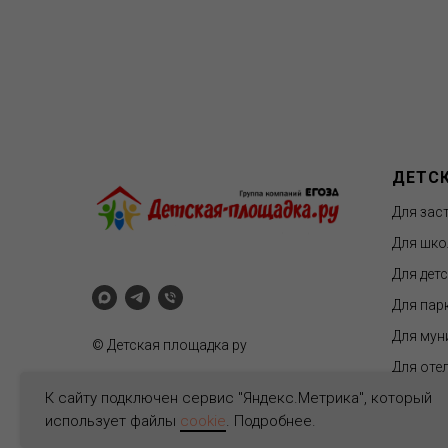
ДЕТС
Для зас
Для шко
Для дет
Для пар
Для мун
© Детская площадка ру
Для отел
К сайту подключен сервис "Яндекс.Метрика", который
использует файлы
cookie
. Подробнее.