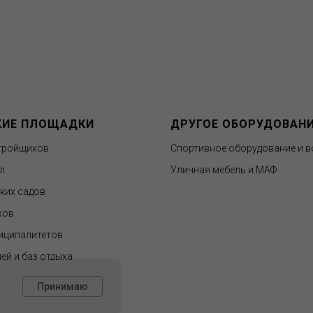
КИЕ ПЛОЩАДКИ
ДРУГОЕ ОБОРУДОВАН
тройщиков
Спортивное оборудование и в
л
Уличная мебель и МАФ
ских садов
ков
иципалитетов
ей и баз отдыха
Принимаю