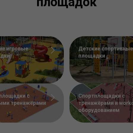
площадок
ие игровые
Детские спортивные
дки
площадки
площадки с
Спортплощадки с
ыми тренажёрами
тренажёрами и work
оборудованием