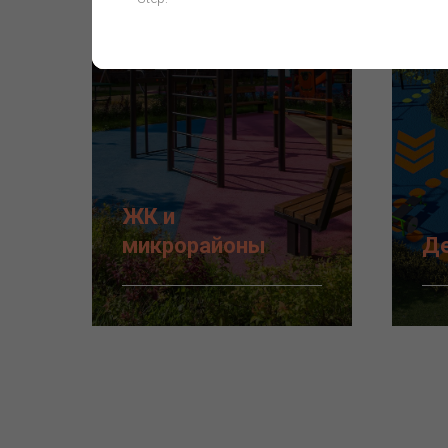
ЖК и
микрорайоны
Де