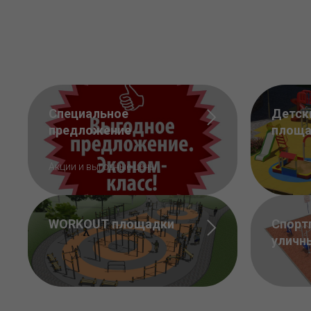
Специальное
Детск
предложение
площа
Акции и выгодные цены
WORKOUT площадки
Спорт
уличн