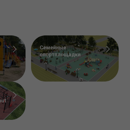
Семейные
спортплощадки
out