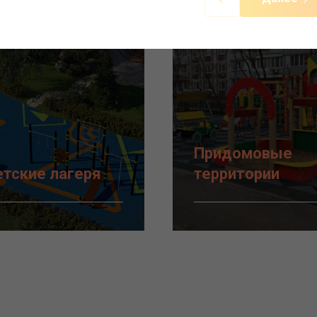
Придомовые
тские лагеря
территории