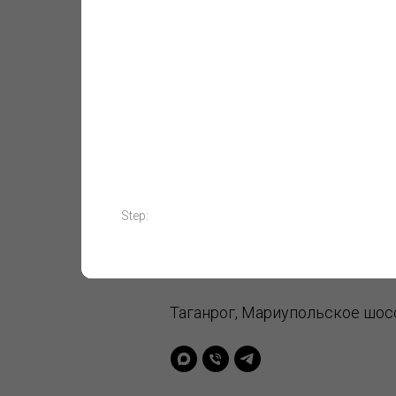
С
8 800 200-87-50
Step:
detskaya-ploshadk
Таганрог, Мариупольское шосс