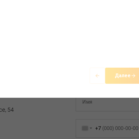
вяжитесь с нами и поговорите напрямую
консультантом
Далее
a.ru@yandex.ru
е, 54
+7