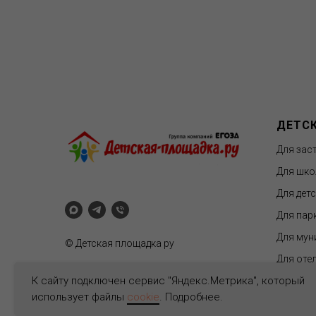
ДЕТС
Для зас
Для шко
Для дет
Для пар
Для мун
© Детская площадка ру
Для отел
К сайту подключен сервис "Яндекс.Метрика", который
использует файлы
cookie
. Подробнее.