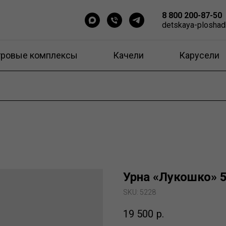
8 800 200-87-50
detskaya-ploshad
гровые комплексы
Качели
Карусели
Урна «Лукошко» 
SKU:
5228
19 500
р.