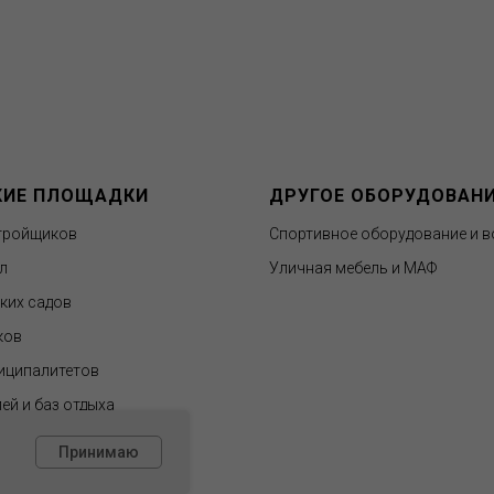
КИЕ ПЛОЩАДКИ
ДРУГОЕ ОБОРУДОВАН
тройщиков
Спортивное оборудование и в
л
Уличная мебель и МАФ
ских садов
ков
иципалитетов
ей и баз отдыха
Принимаю